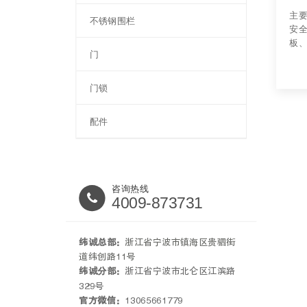
主
不锈钢围栏
安
板
门
产
门锁
配件
咨询热线
4009-873731
纬诚总部：
浙江省宁波市镇海区贵驷街
道纬创路11号
纬诚分部：
浙江省宁波市北仑区江滨路
329号
官方微信：
13065661779