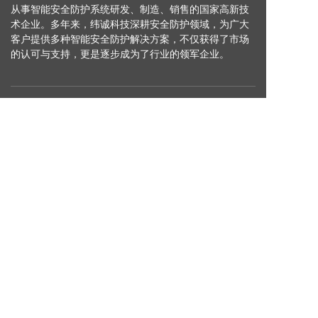
从事智能安全防护系统研发、制造、销售的国家高新技
术企业。多年来，纬诚科技深耕安全防护领域，为广大
客户提供多种智能安全防护解决方案，不仅获得了市场
的认可与支持，更是逐步成为了行业的领军企业。
快速链接
智能安全防护系统
线缆安全承载系统
行业方案
服务支持
安全专家
关于纬诚
友情链接
English
官方商城
物联网云平台
Vichdraw入口