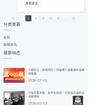
系统亮相新加坡数据中心展览会、第
查看更多
136届中国进出口商品交易会，全面展
示了数据中心布线解决方案和智能防护
系统解决方案。
1
2
3
4
5
6
...
分类查看
全部
新闻资讯
最新动态
十载匠心，致敬同行｜纬诚第十届案例评选圆
满落幕
2026-07-03
宁波市委常委、副市长徐岩一行莅临纬诚科技
考察调研
2026-03-02