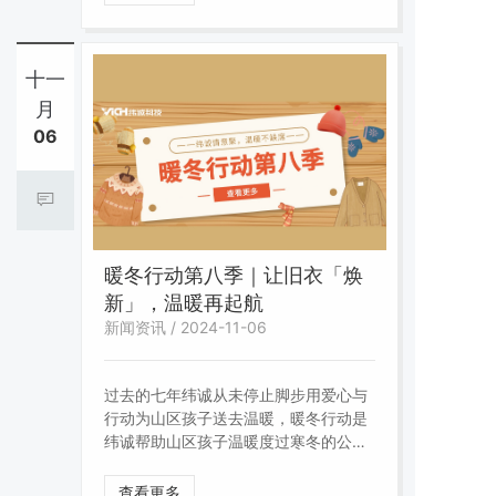
景。不锈钢为什么会有这么多牌号？牌
号背后又代表了什么？今天我们就来一
探究竟！
十一
月
06
暖冬行动第八季｜让旧衣「焕
新」，温暖再起航
新闻资讯 / 2024-11-06
过去的七年纬诚从未停止脚步用爱心与
行动为山区孩子送去温暖，暖冬行动是
纬诚帮助山区孩子温暖度过寒冬的公益
活动，我们会把收集到的物资做好分类
并统一捐赠到青海玉树。捐赠来处有统
查看更多