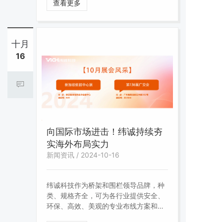
传统也得以延续，通过“传授经验、辅助
查看更多
成长、引领前行”的传帮带模式，新入职
的员工得以迅速掌握岗位精髓，精进工
作技能，并顺利融入纬诚这个温暖的大
家庭。
十月
16
向国际市场进击！纬诚持续夯
实海外布局实力
新闻资讯 / 2024-10-16
纬诚科技作为桥架和围栏领导品牌，种
类、规格齐全，可为各行业提供安全、
环保、高效、美观的专业布线方案和工
业防护方案，纬诚本次携线缆安全承载