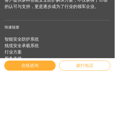
的认可与支持，更是逐步成为了行业的领军企业。
快速链接
智能安全防护系统
线缆安全承载系统
行业方案
服务支持
安全专家
在线咨询
拨打电话
关于纬诚
友情链接
English
官方商城
物联网云平台
Vichdraw入口
纬诚AI