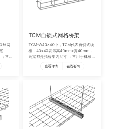
TCM自锁式网格桥架
部双丝网
TCM-W40x40中，TCM代表自锁式线
宽
槽，40x40表示高40mmx宽40mm，
 ；常用
高宽都是指桥架内尺寸 ；常用于机械设
备
查看详情
在线咨询