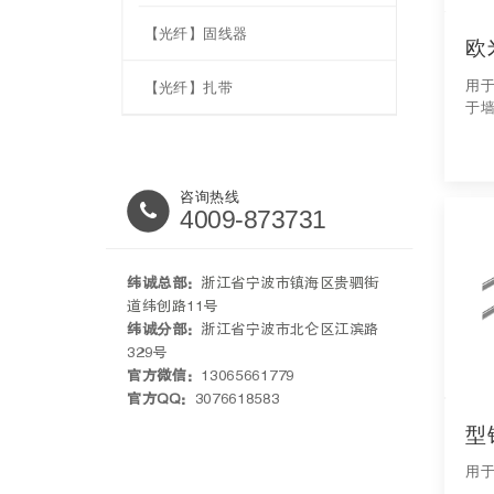
【光纤】固线器
欧
用
【光纤】扎带
于
咨询热线
4009-873731
纬诚总部：
浙江省宁波市镇海区贵驷街
道纬创路11号
纬诚分部：
浙江省宁波市北仑区江滨路
329号
官方微信：
13065661779
官方QQ：
3076618583
型
用