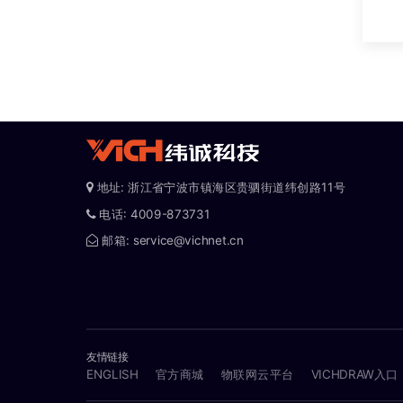
地址: 浙江省宁波市镇海区贵驷街道纬创路11号
电话: 4009-873731
邮箱: service@vichnet.cn
友情链接
ENGLISH
官方商城
物联网云平台
VICHDRAW入口