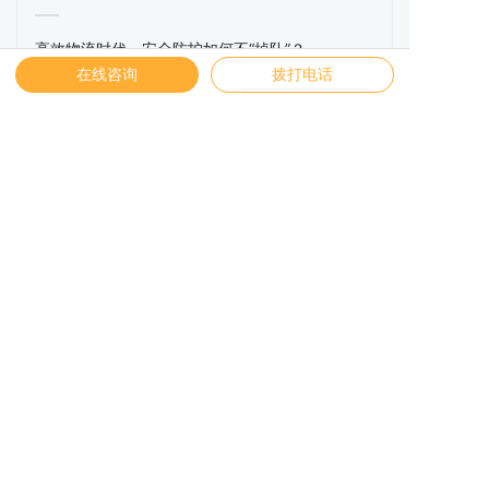
高效物流时代，安全防护如何不“掉队”？
在线咨询
拨打电话
宁波纬诚科技有限责任公司成立于2006年，是一家专业
从事智能安全防护系统研发、制造、销售的国家高新技
术企业。多年来，纬诚科技深耕安全防护领域，为广大
客户提供多种智能安全防护解决方案，不仅获得了市场
的认可与支持，更是逐步成为了行业的领军企业。
快速链接
智能安全防护系统
线缆安全承载系统
行业方案