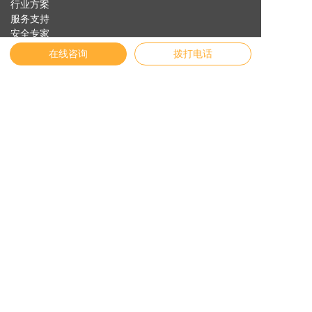
行业方案
服务支持
安全专家
关于纬诚
在线咨询
拨打电话
友情链接
English
官方商城
物联网云平台
Vichdraw入口
纬诚AI
联系我们
地址:
浙江省宁波市镇海区贵驷街道纬创路11号
联系电话:
4009-873731
邮箱:
service@vichnet.cn