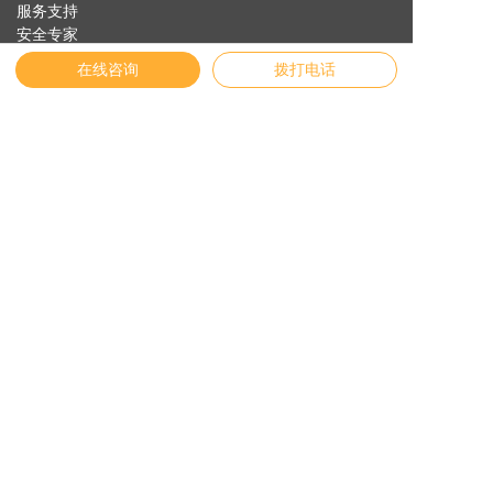
服务支持
安全专家
关于纬诚
在线咨询
拨打电话
友情链接
English
官方商城
物联网云平台
Vichdraw入口
纬诚AI
联系我们
地址:
浙江省宁波市镇海区贵驷街道纬创路11号
联系电话:
4009-873731
邮箱:
service@vichnet.cn