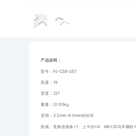
产品说明：
型号：PJ-CSB-SET
高度：19
宽度：227
重量：31.00kg
适用：3.5mm-6.0mm的丝径
组成：直角连接条×1、上卡扣×4、M6×20马车螺栓×