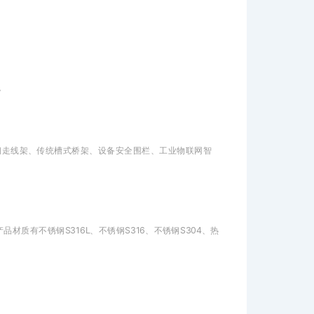
。
钢走线架、传统槽式桥架、设备安全围栏、工业物联网智
有不锈钢S316L、不锈钢S316、不锈钢S304、热
。