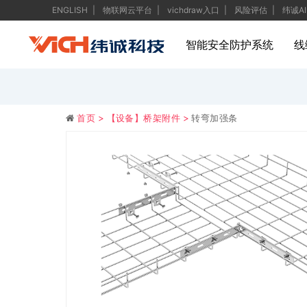
ENGLISH
物联网云平台
vichdraw入口
风险评估
纬诚AI
智能安全防护系统
线
首页 >
【设备】桥架附件 >
转弯加强条