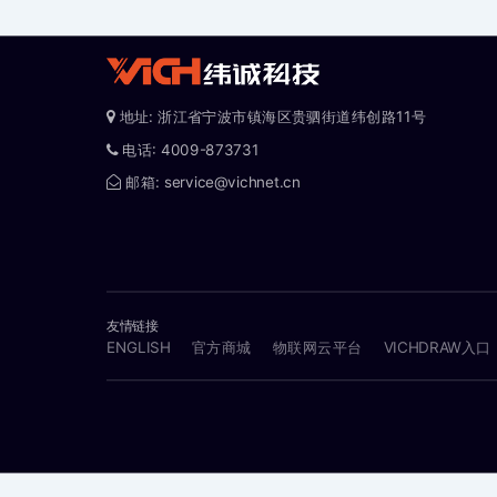
地址: 浙江省宁波市镇海区贵驷街道纬创路11号
电话: 4009-873731
邮箱: service@vichnet.cn
友情链接
ENGLISH
官方商城
物联网云平台
VICHDRAW入口