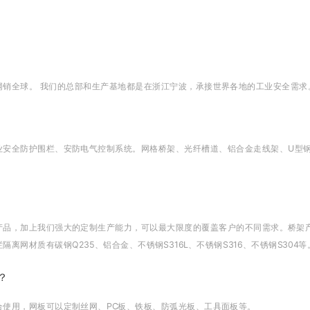
网销全球。 我们的总部和生产基地都是在浙江宁波，承接世界各地的工业安全需求
业安全防护围栏、安防电气控制系统。网格桥架、光纤槽道、铝合金走线架、U型
，加上我们强大的定制生产能力，可以最大限度的覆盖客户的不同需求。桥架产品材质
网材质有碳钢Q235、铝合金、不锈钢S316L、不锈钢S316、不锈钢S304等
？
合使用，网板可以定制丝网、PC板、铁板、防弧光板、工具面板等。