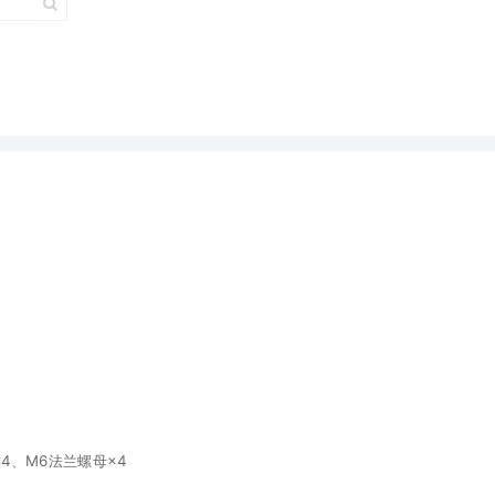
4、M6法兰螺母×4