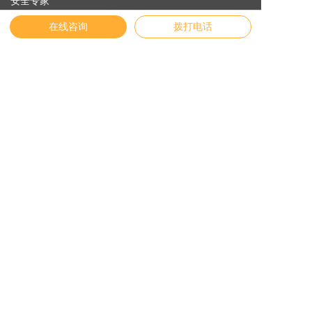
安全专家
关于纬诚
在线咨询
拨打电话
友情链接
English
官方商城
物联网云平台
Vichdraw入口
纬诚AI
联系我们
地址:
浙江省宁波市镇海区贵驷街道纬创路11号
联系电话:
4009-873731
邮箱:
service@vichnet.cn
© 2026 版权信息