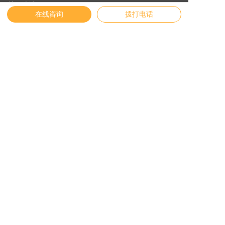
关于纬诚
在线咨询
拨打电话
友情链接
English
官方商城
物联网云平台
Vichdraw入口
纬诚AI
联系我们
地址:
浙江省宁波市镇海区贵驷街道纬创路11号
联系电话:
4009-873731
邮箱:
service@vichnet.cn
© 2026 版权信息