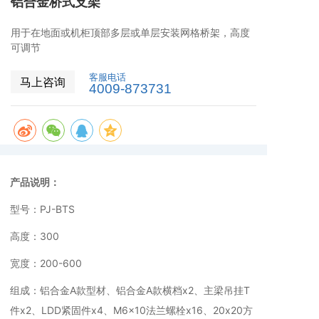
铝合金桥式支架
用于在地面或机柜顶部多层或单层安装网格桥架，高度
可调节
客服电话
马上咨询
4009-873731
产品说明：
型号：PJ-BTS
高度：300
宽度：200-600
组成：铝合金A款型材、铝合金A款横档x2、主梁吊挂T
件x2、LDD紧固件x4、M6x10法兰螺栓x16、20x20方